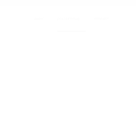
Skip
to
content
SHOP
COLLECTIONS
CONTACT