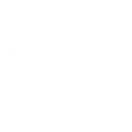
 𝐯𝐞𝐫𝐬𝐢𝐨𝐧 🌹🌿
ối tuần của nàng sẽ thật vui vẻ và đầy năng
, mặc bộ đồ thật xinh xắn và chụp một vài
Explore Collections