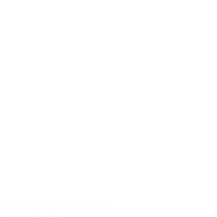
gọt ngào mà Haru muốn gửi đến các nàng 🤍
n” này của Haru nha 💕