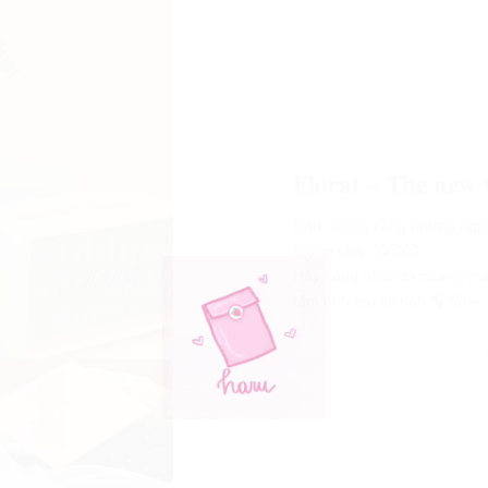
𝐅𝐥𝐨𝐫𝐚𝐥 – 𝐓𝐡𝐞 𝐧𝐞𝐰
Haru mong rằng những ngày cu
lượng nha 🥰🥰🥰
Hãy cùng nhau skincare, make up
tấm ảnh lưu lại nah 🎧🌸😘