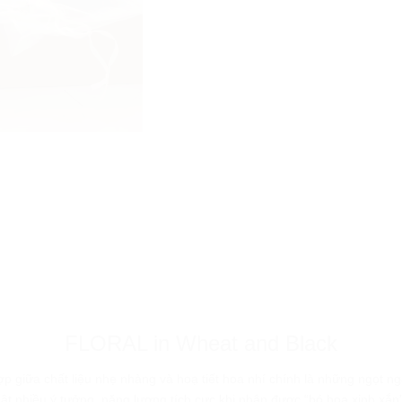
FLORAL in Wheat and Black
ự kết hợp giữa chất liệu nhẹ nhàng và hoạ tiết hoa nhí chính là những n
ật nhiều ý tưởng, năng lượng tích cực khi nhận được “bó hoa xinh xắ